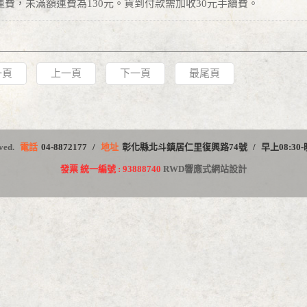
運費，未滿額運費為130元。貨到付款需加收30元手續費。
一頁
上一頁
下一頁
最尾頁
ved.
電話
04-8872177
地址
彰化縣北斗鎮居仁里復興路74號
早上08:30-
發票 統一編號 : 93888740
RWD響應式網站設計