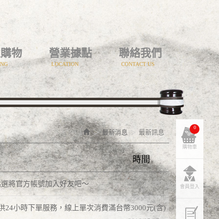
上購物
營業據點
聯絡我們
ING
LOCATION
CONTACT US
0
最新消息
最新訊息
購物車
時間
2025/12/08
點選將官方帳號加入好友吧～
會員登入
站提供24小時下單服務，線上單次消費滿台幣3000元(含)