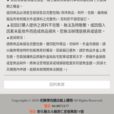
期之權益。
退回商品必須是全新狀態且完整包裝
(
保持商品、附件、包裝、廠商紙
箱及所有附隨文件或資料之完整性
)
，否則恕不接受退訂。
▲
若因訂購人提供之資料不完整、無法及時聯繫，或因個人
因素未能收件而造成商品損失，恕無法辦理退換貨或退款。
▲
退貨辦法：
請將商品無損及完整包裝，連同配件贈品，勿缺件，外盒勿損毀，請
以廠商寄送時的包裝再原封備妥，若紙箱已遺失，請於商品外盒上再
包裝，勿直接讓商品原廠外盒粘貼宅配單或書寫文字，原廠外盒損毀
或是商品缺件，將無法受理退貨或視損毀程度折扣退款金額。
(
到貨七
天期限內申請，逾期未辦理將無法銷退。
)
回列表頁
Copyrights © 2016
老獅傅肉脯店線上購物
All Rights Reserved.
電話
04-8872177
地址
彰化縣北斗鎮居仁里復興路74號