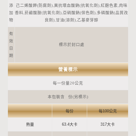
添
己二烯酸鉀(防腐劑),異抗壞血酸鈉(抗氧化劑),紅麴色素,肉味
加
香料,菸鹼酸胺(抗氧化劑),亞硝酸鈉(保色劑),多磷酸鈉(品質改
物
良劑),甘油(溶劑),乙基麥芽醇
有
效
標示於封口處
日
期
營養標示
每一份量20公克
本包裝含 份(另標示)
每份
每100公克
熱量
63.4大卡
317大卡