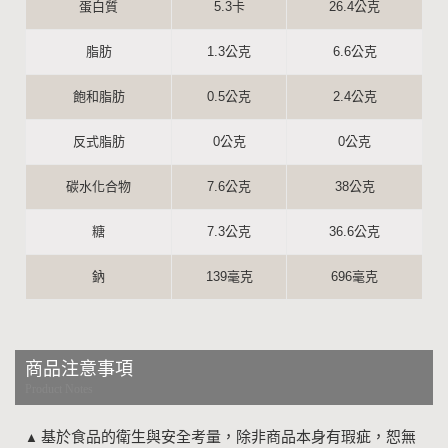
蛋白質
5.3卡
26.4公克
脂肪
1.3公克
6.6公克
飽和脂肪
0.5公克
2.4公克
反式脂肪
0公克
0公克
碳水化合物
7.6公克
38公克
糖
7.3公克
36.6公克
鈉
139毫克
696毫克
商品注意事項
Product Notes
基於食品的衛生與安全考量，除非商品本身有瑕疵，恕無
▲