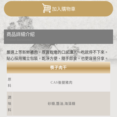
加入購物車
商品詳細介紹
Product Introduction
嚴選上等新鮮豬肉，厚實軟嫩的口感讓人一吃就停不下來。
貼心採用獨立包裝，乾淨方便、隨手即食，也更容易分享。
筷子肉干
原
CAS後腿豬肉
料
調
味
砂糖,醬油,海藻糖
料