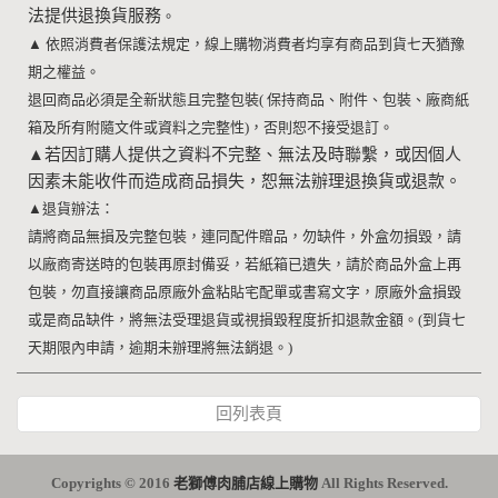
法提供退換貨服務
。
▲
依照消費者保護法規定，線上購物消費者均享有商品到貨七天猶豫
期之權益。
退回商品必須是全新狀態且完整包裝
(
保持商品、附件、包裝、廠商紙
箱及所有附隨文件或資料之完整性
)
，否則恕不接受退訂。
▲
若因訂購人提供之資料不完整、無法及時聯繫，或因個人
因素未能收件而造成商品損失，恕無法辦理退換貨或退款。
▲
退貨辦法：
請將商品無損及完整包裝，連同配件贈品，勿缺件，外盒勿損毀，請
以廠商寄送時的包裝再原封備妥，若紙箱已遺失，請於商品外盒上再
包裝，勿直接讓商品原廠外盒粘貼宅配單或書寫文字，原廠外盒損毀
或是商品缺件，將無法受理退貨或視損毀程度折扣退款金額。
(
到貨七
天期限內申請，逾期未辦理將無法銷退。
)
回列表頁
Copyrights © 2016
老獅傅肉脯店線上購物
All Rights Reserved.