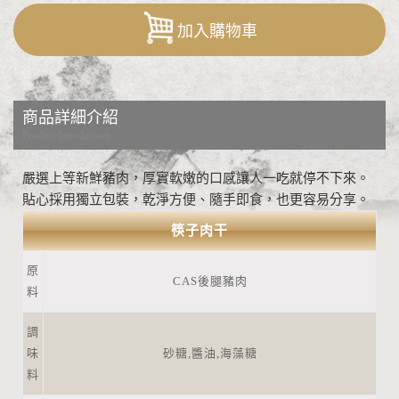
加入購物車
商品詳細介紹
Product Introduction
嚴選上等新鮮豬肉，厚實軟嫩的口感讓人一吃就停不下來。
貼心採用獨立包裝，乾淨方便、隨手即食，也更容易分享。
筷子肉干
原
CAS後腿豬肉
料
調
味
砂糖,醬油,海藻糖
料