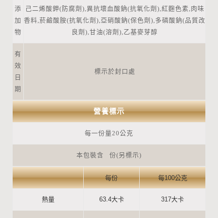
添
己二烯酸鉀(防腐劑),異抗壞血酸鈉(抗氧化劑),紅麴色素,肉味
加
香料,菸鹼酸胺(抗氧化劑),亞硝酸鈉(保色劑),多磷酸鈉(品質改
物
良劑),甘油(溶劑),乙基麥芽醇
有
效
標示於封口處
日
期
營養標示
每一份量20公克
本包裝含 份(另標示)
每份
每100公克
熱量
63.4大卡
317大卡