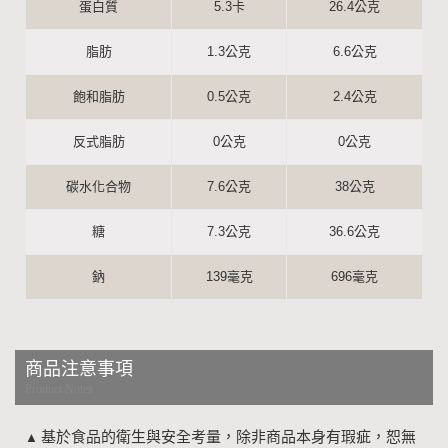
蛋白質
5.3卡
26.4公克
脂肪
1.3公克
6.6公克
飽和脂肪
0.5公克
2.4公克
反式脂肪
0公克
0公克
碳水化合物
7.6公克
38公克
糖
7.3公克
36.6公克
鈉
139毫克
696毫克
商品注意事項
Product Notes
基於食品的衛生與安全考量，除非商品本身有瑕疵，恕無
▲