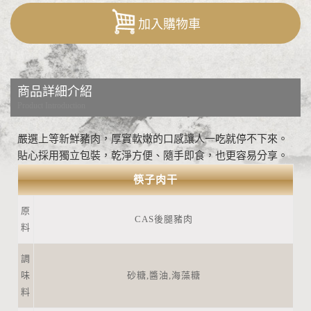
加入購物車
商品詳細介紹
Product Introduction
嚴選上等新鮮豬肉，厚實軟嫩的口感讓人一吃就停不下來。
貼心採用獨立包裝，乾淨方便、隨手即食，也更容易分享。
筷子肉干
原
CAS後腿豬肉
料
調
味
砂糖,醬油,海藻糖
料