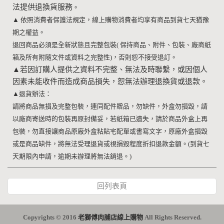
法提供退換貨服務
。
▲
依照消費者保護法規定，線上購物消費者均享有商品到貨七天猶豫
期之權益。
退回商品必須是全新狀態且完整包裝
(
保持商品、附件、包裝、廠商紙
箱及所有附隨文件或資料之完整性
)
，否則恕不接受退訂。
▲
若因訂購人提供之資料不完整、無法及時聯繫，或因個人
因素未能收件而造成商品損失，恕無法辦理退換貨或退款。
▲
退貨辦法：
請將商品無損及完整包裝，連同配件贈品，勿缺件，外盒勿損毀，請
以廠商寄送時的包裝再原封備妥，若紙箱已遺失，請於商品外盒上再
包裝，勿直接讓商品原廠外盒粘貼宅配單或書寫文字，原廠外盒損毀
或是商品缺件，將無法受理退貨或視損毀程度折扣退款金額。
(
到貨七
天期限內申請，逾期未辦理將無法銷退。
)
回列表頁
Copyrights © 2016
老獅傅肉脯店線上購物
All Rights Reserved.