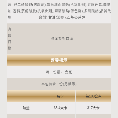
添
己二烯酸鉀(防腐劑),異抗壞血酸鈉(抗氧化劑),紅麴色素,肉味
加
香料,菸鹼酸胺(抗氧化劑),亞硝酸鈉(保色劑),多磷酸鈉(品質改
物
良劑),甘油(溶劑),乙基麥芽醇
有
效
標示於封口處
日
期
營養標示
每一份量20公克
本包裝含 份(另標示)
每份
每100公克
熱量
63.4大卡
317大卡