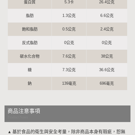
蛋白質
5.3卡
26.4公克
脂肪
1.3公克
6.6公克
飽和脂肪
0.5公克
2.4公克
反式脂肪
0公克
0公克
碳水化合物
7.6公克
38公克
糖
7.3公克
36.6公克
鈉
139毫克
696毫克
商品注意事項
Product Notes
基於食品的衛生與安全考量，除非商品本身有瑕疵，恕無
▲