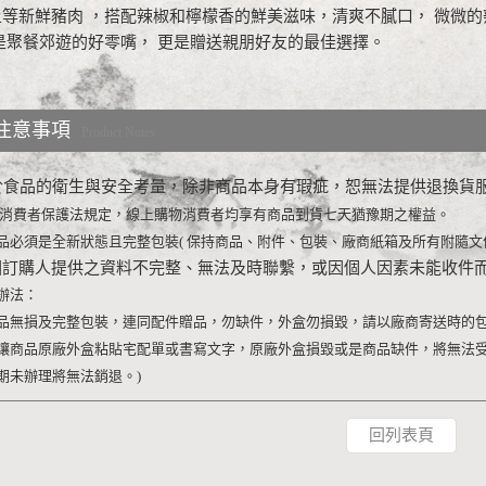
等新鮮豬肉 ，搭配辣椒和檸檬香的鮮美滋味，清爽不膩口， 微微的
是聚餐郊遊的好零嘴， 更是贈送親朋好友的最佳選擇。
注意事項
Product Notes
於食品的衛生與安全考量，除非商品本身有瑕疵，恕無法提供退換貨
消費者保護法規定，線上購物消費者均享有商品到貨七天猶豫期之權益。
品必須是全新狀態且完整包裝
(
保持商品、附件、包裝、廠商紙箱及所有附隨文
因訂購人提供之資料不完整、無法及時聯繫，或因個人因素未能收件
辦法：
品無損及完整包裝，連同配件贈品，勿缺件，外盒勿損毀，請以廠商寄送時的
讓商品原廠外盒粘貼宅配單或書寫文字，原廠外盒損毀或是商品缺件，將無法
期未辦理將無法銷退。
)
回列表頁