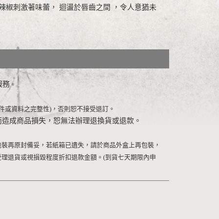
辣椒刺激著味蕾， 迴盪於唇齒之間 ，令人意猶未
服務
。
件或資料之完整性
)
，否則恕不接受退訂。
而造成商品損失，恕無法辦理退換貨或退款。
包裝再原封備妥，若紙箱已遺失，請於商品外盒上再包裝，
受理退貨或視損毀程度折扣退款金額。
(
到貨七天期限內申