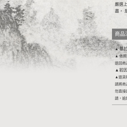
嚴選上
盡， 
商品
基
▲
▲
依照
退回商
▲
若
▲
退貨
請將商
勿直接
請，逾