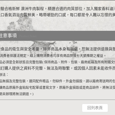
檢驗合格新鮮 澳洲牛肉製程，精選合適的肉質部位，加入獨家香料滷
入口香氣泗溢肉質鮮美，略帶嚼勁的口感，每口都是令人難以忘懷的
注意事項
Product Notes
於食品的衛生與安全考量，除非商品本身有瑕疵，恕無法提供退換貨
消費者保護法規定，線上購物消費者均享有商品到貨七天猶豫期之權益。
品必須是全新狀態且完整包裝
(
保持商品、附件、包裝、廠商紙箱及所有附隨文
因訂購人提供之資料不完整、無法及時聯繫，或因個人因素未能收件
辦法：
品無損及完整包裝，連同配件贈品，勿缺件，外盒勿損毀，請以廠商寄送時的
讓商品原廠外盒粘貼宅配單或書寫文字，原廠外盒損毀或是商品缺件，將無法
期未辦理將無法銷退。
)
回列表頁