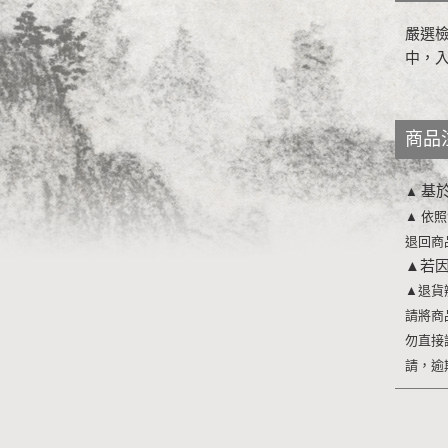
嚴選
中，
商品
基
▲
▲
依照
退回商
▲
若
▲
退貨
請將商
勿直接
請，逾