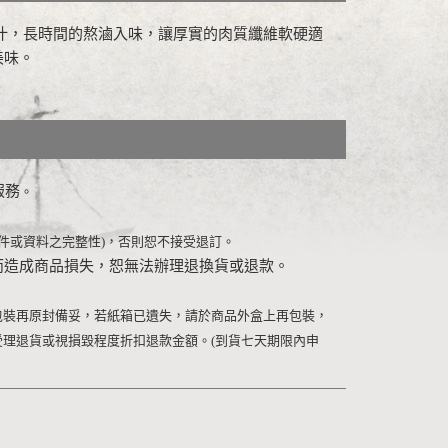
汁，長時間的熬滷入味，讓厚實的肉質纖維軟硬適
美味。
服務
。
件或資料之完整性
)
，否則恕不接受退訂。
而造成商品損失，恕無法辦理退換貨或退款。
包裝再原封備妥，若紙箱已遺失，請於商品外盒上再包裝，
受理退貨或視損毀程度折扣退款金額。
(
到貨七天期限內申