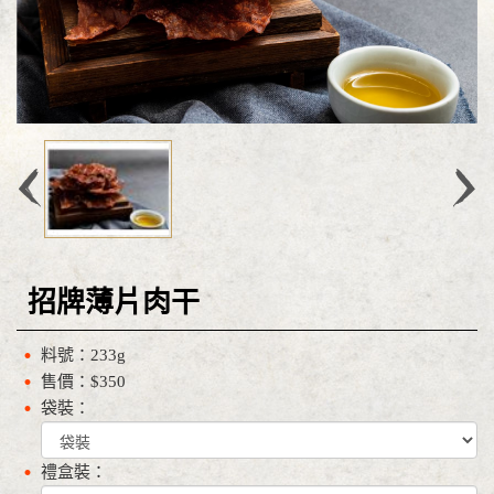
招牌薄片肉干
料號：233g
售價：$350
袋裝：
禮盒裝：