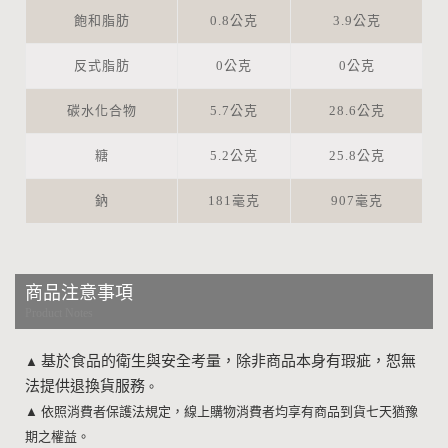
飽和脂肪
0.8公克
3.9公克
反式脂肪
0公克
0公克
碳水化合物
5.7公克
28.6公克
糖
5.2公克
25.8公克
鈉
181毫克
907毫克
商品注意事項
Product Notes
基於食品的衛生與安全考量，除非商品本身有瑕疵，恕無
▲
法提供退換貨服務
。
▲
依照消費者保護法規定，線上購物消費者均享有商品到貨七天猶豫
期之權益。