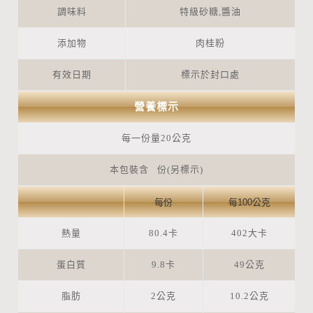
調味料
特級砂糖,醬油
添加物
肉桂粉
有效日期
標示於封口處
營養標示
每一份量20公克
本包裝含 份(另標示)
每份
每100公克
熱量
80.4卡
402大卡
蛋白質
9.8卡
49公克
脂肪
2公克
10.2公克