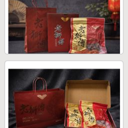
薄片肉干禮盒(小)
售價：$350