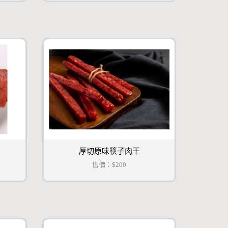
厚切原味筷子肉干
售價：
$200