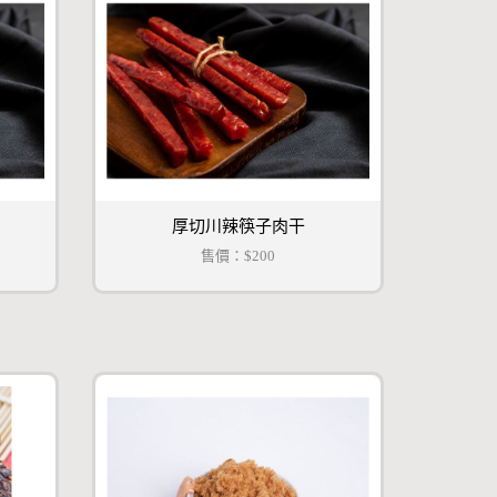
厚切川辣筷子肉干
售價：
$200