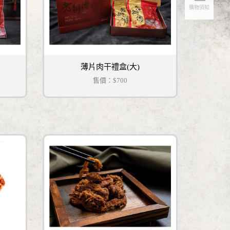
購物須知
薄片肉干禮盒(大)
售價：
$700